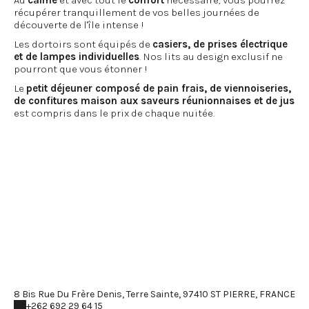
Au
calme
et avec tout le
confort
nécessaire, vous pourrez
récupérer tranquillement de vos belles journées de
découverte de l'île intense !
Les dortoirs sont équipés de
casiers, de prises électrique
et de lampes individuelles
. Nos lits au design exclusif ne
pourront que vous étonner !
Le
petit déjeuner composé de pain frais, de viennoiseries,
de confitures maison aux saveurs réunionnaises et de jus
est compris dans le prix de chaque nuitée.
8 Bis Rue Du Frère Denis, Terre Sainte, 97410 ST PIERRE, FRANCE
+262 692 29 64 15